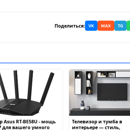
Поделиться:
VK
MAX
TG
р Asus RT-BE58U - мощь
Телевизор и тумба в
 7 для вашего умного
интерьере — стиль,