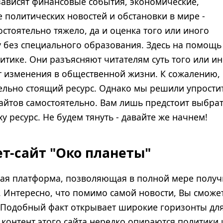
зависят финансовые события, экономические,
 политических новостей и обстановки в мире -
остоятельно тяжело, да и оценка того или иного
у без специального образования. Здесь на помощь
итике. Они разъясняют читателям суть того или и
 изменения в общественной жизни. К сожалению,
тельно стоящий ресурс. Однако мы решили упрости
 сайтов самостоятельно. Вам лишь предстоит выбра
 ресурс. Не будем тянуть - давайте же начнем!
ет-сайт "Око планеты"
кая платформа, позволяющая в полной мере получ
. Интересно, что помимо самой новости, Вы сможе
 Подобный факт открывает широкие горизонты дл
 контент этого сайта нередко опираются политики 