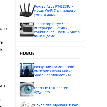
Роутер Asus RT-BE58U -
мощь Wi-Fi 7 для вашего
умного дома
Телевизор и тумба в
ного
интерьере — стиль,
функциональность и уют в
вашем доме
ть
ть
НОВОЕ
Рождение космической
империи Илона Маска -
SpaceX поглощает xAI
ить
Глазные технологии
т
будущего
я
Покер планирования: как
и