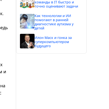
команды в IT быстро и
точно оценивают задачи
к.
Как технологии и ИИ
помогают в ранней
диагностике аутизма у
ведь
детей
Илон Маск и гонка за
суперкомпьютером
будущего
ых
м и
 на
с