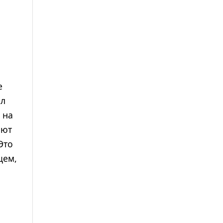
е
зл
 на
ают
Это
щем,